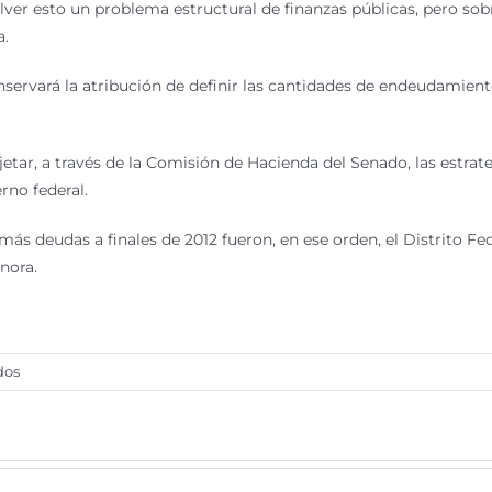
ver esto un problema estructural de finanzas públicas, pero sobr
a.
ervará la atribución de definir las cantidades de endeudamiento
jetar, a través de la Comisión de Hacienda del Senado, las estrat
rno federal.
ás deudas a finales de 2012 fueron, en ese orden, el Distrito Fe
nora.
en
dos
Aprueba
Senado
ley
que