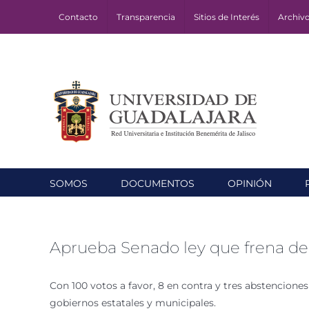
Skip
Contacto
Transparencia
Sitios de Interés
Archiv
to
content
SOMOS
DOCUMENTOS
OPINIÓN
Aprueba Senado ley que frena de
Con 100 votos a favor, 8 en contra y tres abstenciones
gobiernos estatales y municipales.