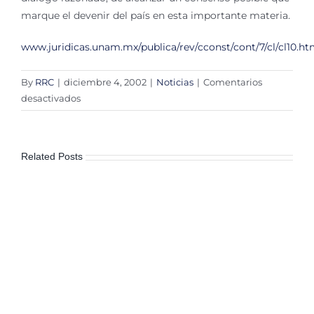
marque el devenir del país en esta importante materia.
www.juridicas.unam.mx/publica/rev/cconst/cont/7/cl/cl10.h
By
RRC
|
diciembre 4, 2002
|
Noticias
|
Comentarios
en
desactivados
Comentario
a
la
Related Posts
iniciativa
de
Ley
Federal
de
Transparencia
y
Acceso
a
la