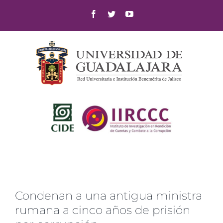
Skip
Facebook
Twitter
YouTube
to
content
Condenan a una antigua ministra
rumana a cinco años de prisión