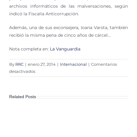
archivos informáticos de las malversaciones, según
indicó la Fiscalía Anticorrupción.
Además, una de sus exconsejera, Ioana Varsta, también
recibió la misma pena de cinco años de cárcel…
Nota completa en:
La Vanguardia
By
RRC
|
enero 27, 2014
|
Internacional
|
Comentarios
en
desactivados
Condenan
a
una
Related Posts
antigua
ministra
rumana
a
cinco
años