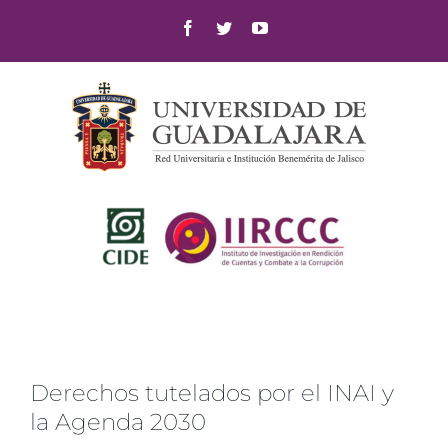
Skip
Facebook
Twitter
YouTube
to
content
Derechos tutelados por el INAI y
la Agenda 2030