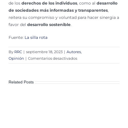
de los
derechos de los individuos
, como al
desarrollo
de sociedades más informadas y transparentes
,
reitera su compromiso y voluntad para hacer sinergia a
favor del
desarrollo sostenible
.
Fuente:
La silla rota
By
RRC
|
septiembre 18, 2023
|
Autores
,
en
Opinión
|
Comentarios desactivados
Derechos
tutelados
por
Related Posts
el
INAI
y
la
Agenda
2030