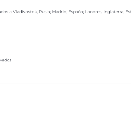
dos a Vladivostok, Rusia; Madrid, España; Londres, Inglaterra; E
en
ivados
Diputados
gastan
3.2
mdp
en
viajes