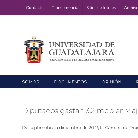
Skip
Contacto
Transparencia
Sitios de Interés
Archiv
to
content
SOMOS
DOCUMENTOS
OPINIÓN
Diputados gastan 3.2 mdp en via
De septiembre a diciembre de 2012, la Cámara de Di