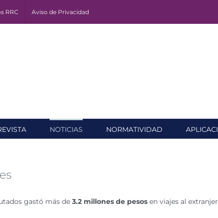
os RRC
Aviso de Privacidad
REVISTA
NOTICIAS
NORMATIVIDAD
APLICAC
jes
putados gastó más de
3.2 millones de pesos
en viajes al extranjer