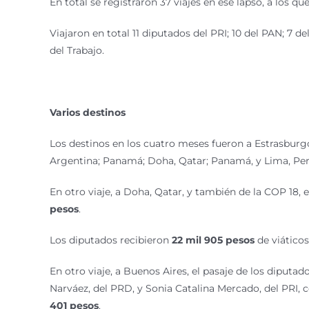
En total se registraron 37 viajes en ese lapso, a los q
Viajaron en total 11 diputados del PRI; 10 del PAN; 7
del Trabajo.
Varios destinos
Los destinos en los cuatro meses fueron a Estrasburgo
Argentina; Panamá; Doha, Qatar; Panamá, y Lima, Per
En otro viaje, a Doha, Qatar, y también de la COP 18,
pesos
.
Los diputados recibieron
22 mil 905 pesos
de viáticos
En otro viaje, a Buenos Aires, el pasaje de los diput
Narváez, del PRD, y Sonia Catalina Mercado, del PRI, 
401 pesos
.