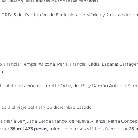
ue acudieron legisladores de todas las bancadas.
 del PRD; 3 del Partido Verde Ecologista de México y 2 de Movimi
, Francia; Tempe, Arizona; París, Francia; Cádiz, España; Cartage
ú.
 el boleto de avión de Loretta Ortiz, del PT, y Ramón Antonio Sa
 para el viaje del 1 al 7 de diciembre pasado.
ados María Sanjuana Cerda Franco, de Nueva Alianza; María Concep
costó
35 mil 433 pesos
, mientras que sus viáticos fueron por
23 