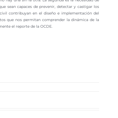
no hay una sin la otra. La segunda es la necesidad de
ue sean capaces de prevenir, detectar y castigar los
 civil contribuyan en el diseño e implementación del
datos que nos permitan comprender la dinámica de la
amente el reporte de la OCDE.