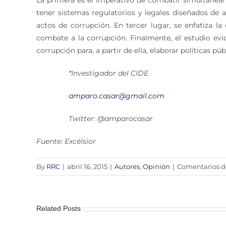
La primera es el imperativo de combatir simultáneame
tener sistemas regulatorios y legales diseñados de 
actos de corrupción. En tercer lugar, se enfatiza l
combate a la corrupción. Finalmente, el estudio ev
corrupción para, a partir de ella, elaborar políticas 
*Investigador del CIDE
amparo.casar@gmail.com
Twitter: @amparocasar
Fuente: Excélsior
By
RRC
|
abril 16, 2015
|
Autores
,
Opinión
|
Comentarios d
Related Posts