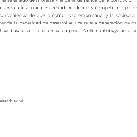
nte el lado de la oferta y el de la demanda de la corrupción: 
acuerdo a los principios de independencia y competencia para q
a conveniencia de que la comunidad empresarial y la sociedad
idencia la necesidad de desarrollar una nueva generación de 
públicas basadas en la evidencia empírica. A ello contribuye ampli
en
esactivados
Documentar
la
corrupción