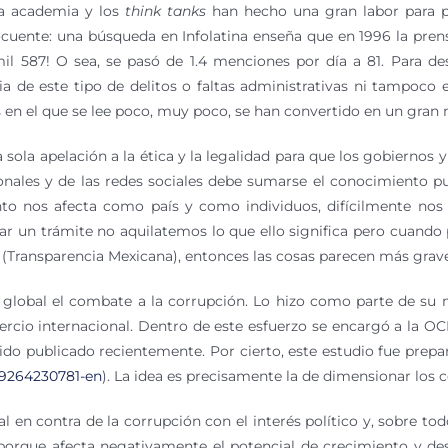
la academia y los
think tanks
han hecho una gran labor para p
locuente: una búsqueda en Infolatina enseña que en 1996 la pre
l 587! O sea, se pasó de 1.4 menciones por día a 81. Para des
de este tipo de delitos o faltas administrativas ni tampoco 
s en el que se lee poco, muy poco, se han convertido en un gran
 sola apelación a la ética y la legalidad para que los gobier
onales y de las redes sociales debe sumarse el conocimiento p
to nos afecta como país y como individuos, difícilmente n
rar un trámite no aquilatemos lo que ello significa pero cuan
(Transparencia Mexicana), entonces las cosas parecen más grave
global el combate a la corrupción. Lo hizo como parte de su m
ercio internacional. Dentro de este esfuerzo se encargó a la O
do publicado recientemente. Por cierto, este estudio fue prepa
789264230781-en
). La idea es precisamente la de dimensionar los c
l en contra de la corrupción con el interés político y, sobre todo
 porque afecta negativamente el potencial de crecimiento y de