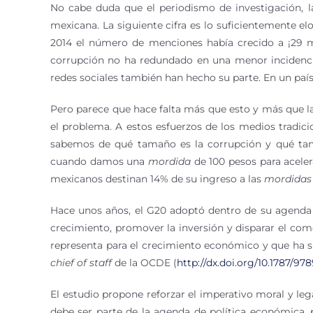
No cabe duda que el periodismo de investigación, 
mexicana. La siguiente cifra es lo suficientemente e
2014 el número de menciones había crecido a ¡29 mi
corrupción no ha redundado en una menor incidencia 
redes sociales también han hecho su parte. En un paí
Pero parece que hace falta más que esto y más que la
el problema. A estos esfuerzos de los medios tradici
sabemos de qué tamaño es la corrupción y qué tan
cuando damos una
mordida
de 100 pesos para acele
mexicanos destinan 14% de su ingreso a las
mordidas
Hace unos años, el G20 adoptó dentro de su agenda 
crecimiento, promover la inversión y disparar el com
representa para el crecimiento económico y que ha si
chief of staff
de la OCDE (
http://dx.doi.org/10.1787/9
El estudio propone reforzar el imperativo moral y lega
debe ser parte de la agenda de política económica,