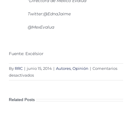
*Directora de México Evalúa
Twitter:@EdnaJaime
@MexEvalua
Fuente: Excélsior
By
RRC
|
junio 15, 2014
|
Autores
,
Opinión
|
Comentarios
en
desactivados
El
federalismo
que
Related Posts
no
fue