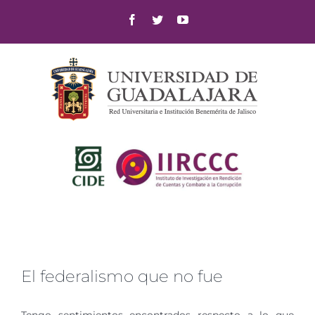
Skip
Facebook
Twitter
YouTube
to
content
El federalismo que no fue