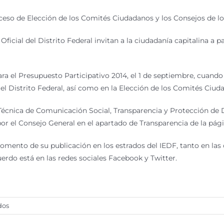
eso de Elección de los Comités Ciudadanos y los Consejos de lo
cial del Distrito Federal invitan a la ciudadanía capitalina a par
a el Presupuesto Participativo 2014, el 1 de septiembre, cuando 
e el Distrito Federal, así como en la Elección de los Comités Ciud
Técnica de Comunicación Social, Transparencia y Protección de 
or el Consejo General en el apartado de Transparencia de la pág
omento de su publicación en los estrados del IEDF, tanto en las 
cuerdo está en las redes sociales Facebook y Twitter.
en
dos
IEDF