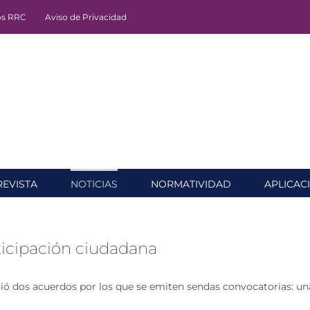
os RRC
Aviso de Privacidad
REVISTA
NOTICIAS
NORMATIVIDAD
APLICAC
ticipación ciudadana
undió dos acuerdos por los que se emiten sendas convocatorias: un