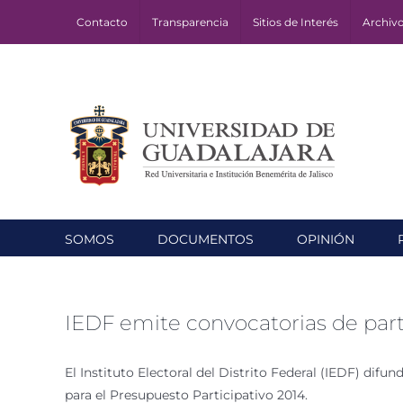
Skip
Contacto
Transparencia
Sitios de Interés
Archiv
to
content
SOMOS
DOCUMENTOS
OPINIÓN
IEDF emite convocatorias de par
El Instituto Electoral del Distrito Federal (IEDF) dif
para el Presupuesto Participativo 2014.