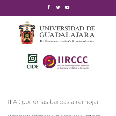
Skip
Facebook
Twitter
YouTube
to
content
IFAI: poner las barbas a remojar