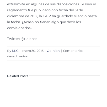
extralimita en algunas de sus disposiciones. Si bien el
reglamento fue publicado con fecha del 31 de
diciembre de 2012, la CAIP ha guardado silencio hasta
la fecha. ¿Acaso no tienen algo que decir los
comisionados?
Twitter: @rialonso
By
RRC
|
enero 30, 2013
|
Opinión
|
Comentarios
en
desactivados
IFAI:
poner
las
Related Posts
barbas
a
remojar