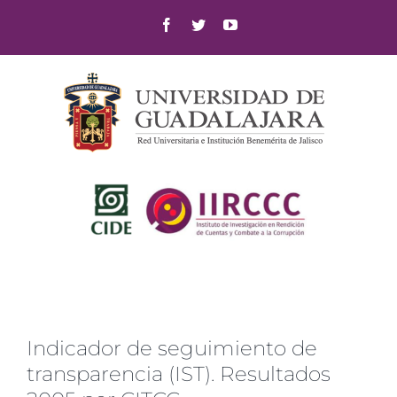
Skip
Facebook
Twitter
YouTube
to
content
Indicador de seguimiento de
transparencia (IST). Resultados