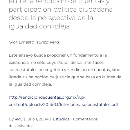
entre la rendición de cuentas y
participación política ciudadana
desde la perspectiva de la
igualdad compleja
*Por Ernesto Isunza Vera
Este ensayo busca proponer un fundamento a la
existencia, no sólo coyuntural, de los interfaces
socioestatales de cogetión y rendición de cuentas, sino
ligada a una noción de justicia que se basa en la idea de
la igualdad compleja.
http://rendiciondecuentas.org.mx/wp-
content/uploads/2013/03/Interfaces_socioestatales.pdf
By
RRC
|
julio 1, 2004
|
Estudios
|
Comentarios
en
desactivados