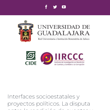
Skip
Facebook
Twitter
YouTube
to
content
Interfaces socioestatales y
proyectos políticos. La disputa