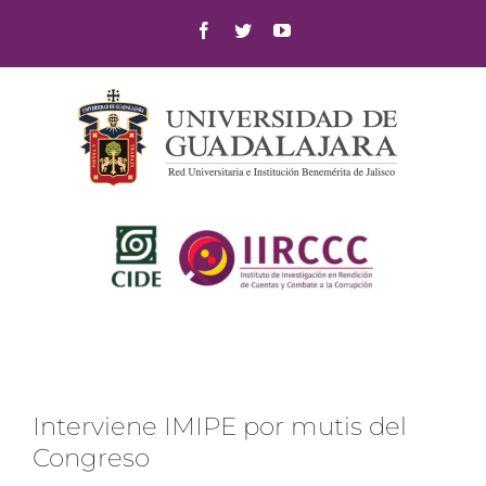
Skip
Facebook
Twitter
YouTube
to
content
Interviene IMIPE por mutis del
Congreso