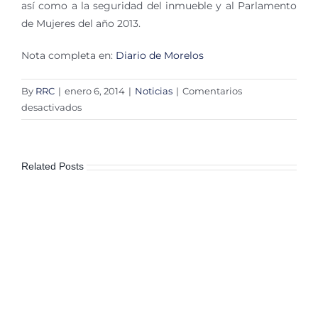
así como a la seguridad del inmueble y al Parlamento
de Mujeres del año 2013.
Nota completa en:
Diario de Morelos
By
RRC
|
enero 6, 2014
|
Noticias
|
Comentarios
en
desactivados
Interviene
IMIPE
por
Related Posts
mutis
del
Congreso