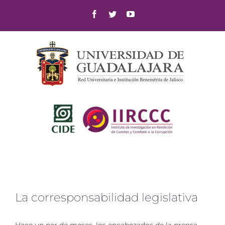
Skip
Facebook
Twitter
YouTube
to
content
La corresponsabilidad legislativa