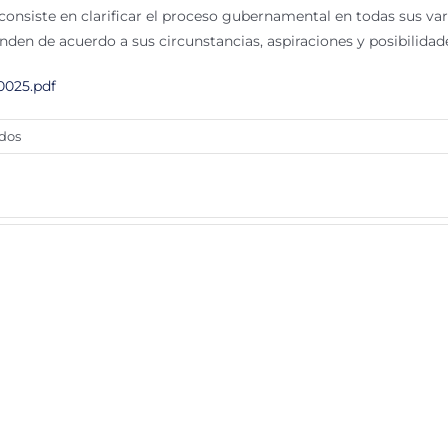
onsiste en clarificar el proceso gubernamental en todas sus varia
nden de acuerdo a sus circunstancias, aspiraciones y posibilidad
0025.pdf
en
dos
La
gestión
pública
de
la
transparencia
por
CASTELAZO,
José
R.