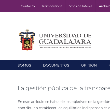
Skip
Contacto
Transparencia
Sitios de Interés
Archiv
to
content
SOMOS
DOCUMENTOS
OPINIÓN
La gestión pública de la transpa
En este articulo se habla de los objetivos de la gestió
contribuir a establecer los equilibrios indispensables