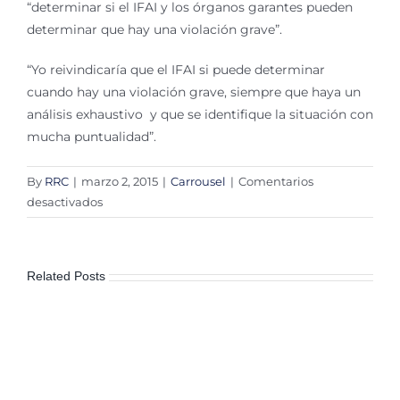
“determinar si el IFAI y los órganos garantes pueden
determinar que hay una violación grave”.
“Yo reivindicaría que el IFAI si puede determinar
cuando hay una violación grave, siempre que haya un
análisis exhaustivo y que se identifique la situación con
mucha puntualidad”.
By
RRC
|
marzo 2, 2015
|
Carrousel
|
Comentarios
en
desactivados
Ley
debe
acotar
Related Posts
declaraciones
de
inexistencia
de
información