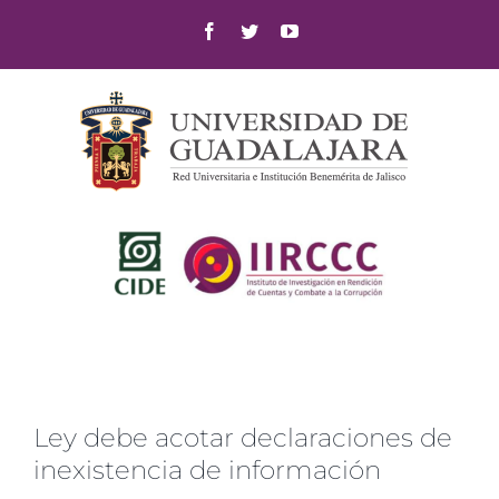
Skip
Facebook
Twitter
YouTube
to
content
Ley debe acotar declaraciones de
inexistencia de información