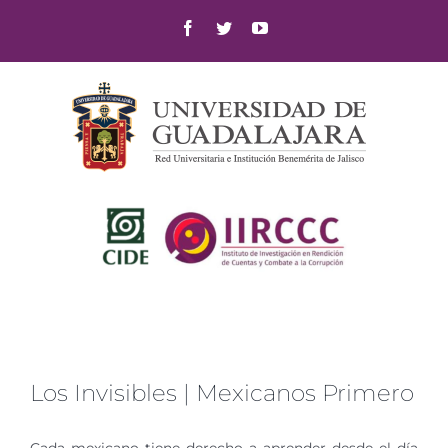
Skip
Facebook
Twitter
YouTube
to
content
Los Invisibles | Mexicanos Primero