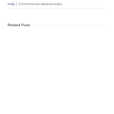
en
más
|
Comentarios desactivados
Los
Invisibles
|
Related Posts
Mexicanos
Primero