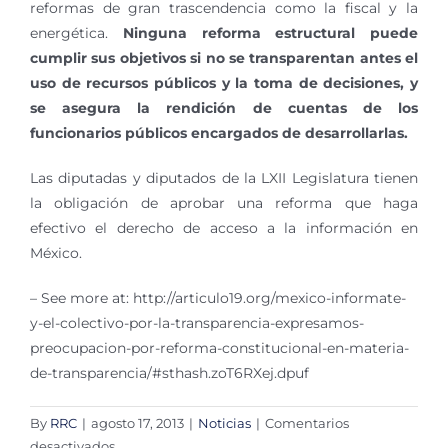
reformas de gran trascendencia como la fiscal y la
energética.
Ninguna reforma estructural puede
cumplir sus objetivos si no se transparentan antes el
uso de recursos públicos y la toma de decisiones, y
se asegura la rendición de cuentas de los
funcionarios públicos encargados de desarrollarlas.
Las diputadas y diputados de la LXII Legislatura tienen
la obligación de aprobar una reforma que haga
efectivo el derecho de acceso a la información en
México.
– See more at: http://articulo19.org/mexico-informate-
y-el-colectivo-por-la-transparencia-expresamos-
preocupacion-por-reforma-constitucional-en-materia-
de-transparencia/#sthash.zoT6RXej.dpuf
By
RRC
|
agosto 17, 2013
|
Noticias
|
Comentarios
en
desactivados