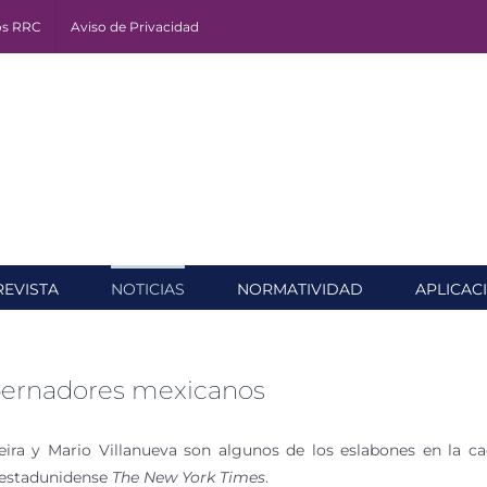
os RRC
Aviso de Privacidad
REVISTA
NOTICIAS
NORMATIVIDAD
APLICAC
bernadores mexicanos
ira y Mario Villanueva son algunos de los eslabones en la c
o estadunidense
The New York Times
.