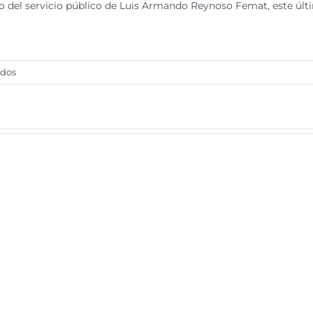
ido del servicio público de Luis Armando Reynoso Femat, este úl
en
ados
NYT
expone
corrupción
de
exgobernadores
mexicanos