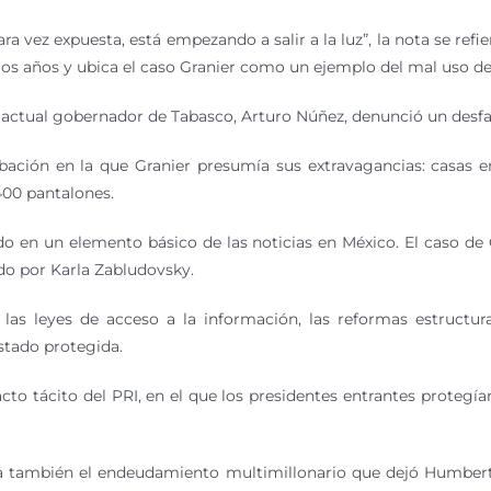
ara vez expuesta, está empezando a salir a la luz”, la nota se ref
imos años y ubica el caso Granier como un ejemplo del mal uso de
actual gobernador de Tabasco, Arturo Núñez, denunció un desfalc
ación en la que Granier presumía sus extravagancias: casas e
400 pantalones.
do en un elemento básico de las noticias en México. El caso de 
ado por Karla Zabludovsky.
 las leyes de acceso a la información, las reformas estructur
stado protegida.
cto tácito del PRI, en el que los presidentes entrantes protegía
na también el endeudamiento multimillonario que dejó Humbert