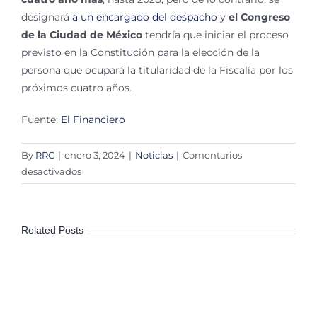
designará
a un encargado del despacho
y
el Congreso
de la Ciudad de México
tendría que iniciar el proceso
previsto en la Constitución para la elección de la
persona que ocupará la titularidad de la Fiscalía por los
próximos cuatro años.
Fuente:
El Financiero
By
RRC
|
enero 3, 2024
|
Noticias
|
Comentarios
en
desactivados
Otra
oportunidad
para
Related Posts
Ernestina
Godoy:
Aprueban
sesión
extraordinaria