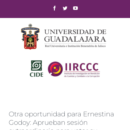
Skip
Facebook
Twitter
YouTube
to
content
Otra oportunidad para Ernestina
Godoy: Aprueban sesión