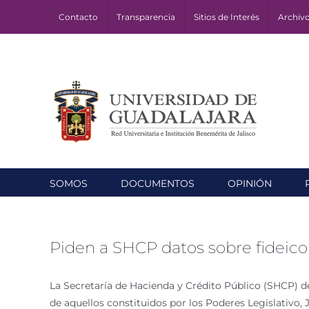
Skip
Contacto
Transparencia
Sitios de Interés
Archiv
to
content
SOMOS
DOCUMENTOS
OPINIÓN
Piden a SHCP datos sobre fideico
La Secretaría de Hacienda y Crédito Público (SHCP) d
de aquellos constituidos por los Poderes Legislativo, 