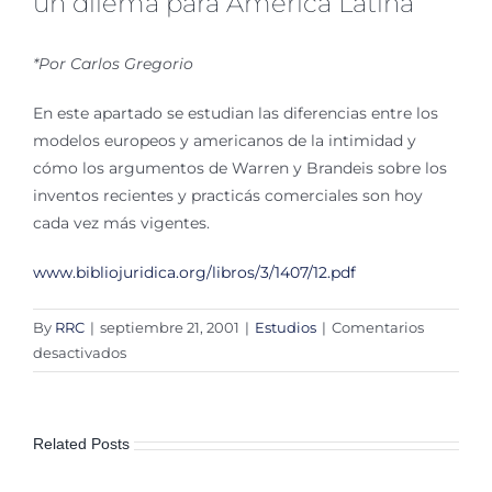
un dilema para América Latina
*Por Carlos Gregorio
En este apartado se estudian las diferencias entre los
modelos europeos y americanos de la intimidad y
cómo los argumentos de Warren y Brandeis sobre los
inventos recientes y practicás comerciales son hoy
cada vez más vigentes.
www.bibliojuridica.org/libros/3/1407/12.pdf
By
RRC
|
septiembre 21, 2001
|
Estudios
|
Comentarios
en
desactivados
Protección
de
Datos
Related Posts
Personales:
Europa