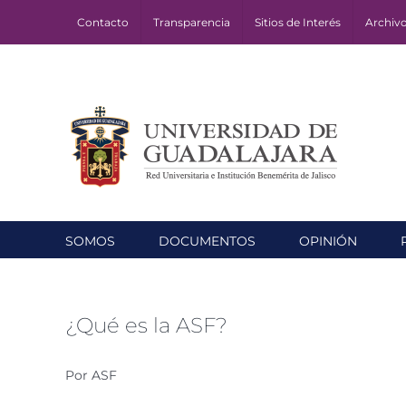
Skip
Contacto
Transparencia
Sitios de Interés
Archiv
to
content
SOMOS
DOCUMENTOS
OPINIÓN
¿Qué es la ASF?
Por ASF