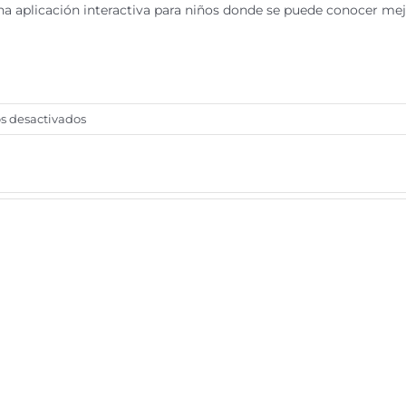
na aplicación interactiva para niños donde se puede conocer mejor
en
s desactivados
¿Qué
es
la
ASF?