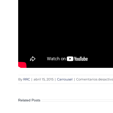
By
RRC
|
abril 15, 2015
|
Carrousel
|
Comentarios desactiv
Related Posts