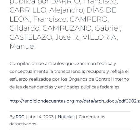
pública por BARRIO, Francisco;
CARRILLO, Alejandro; DÍAS DE
LEÓN, Francisco; CAMPERO,
Gildardo; CAMPUZANO, Gabriel;
CASTELAZO, José R.; VILLORIA,
Manuel
Compilación de artículos que examinan teórica y
conceptualmente la transparencia; recupera y refleja el
esfuerzo realizados por los Órganos de Control Interno
de las dependencias y entidades públicas federales.
http://rendiciondecuentas.org.mx/data/arch_docu/pdf0002.z
By
RRC
|
abril 4, 2003
|
Noticias
|
Comentarios
en
desactivados
Revista
de