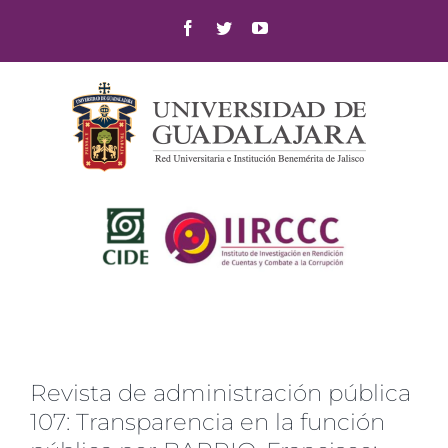
Skip
Facebook
Twitter
YouTube
to
content
Revista de administración pública
107: Transparencia en la función