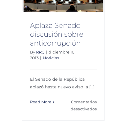
Aplaza Senado
discusión sobre
anticorrupción
By
RRC
|
diciembre 10,
2013
|
Noticias
El Senado de la República
aplazó hasta nuevo aviso la [...]
Read More
Comentarios
en
desactivados
Aplaza
Senado
discusión
sobre