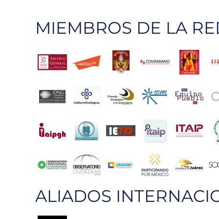
anticorrupción
MIEMBROS DE LA RE
ALIADOS INTERNACI