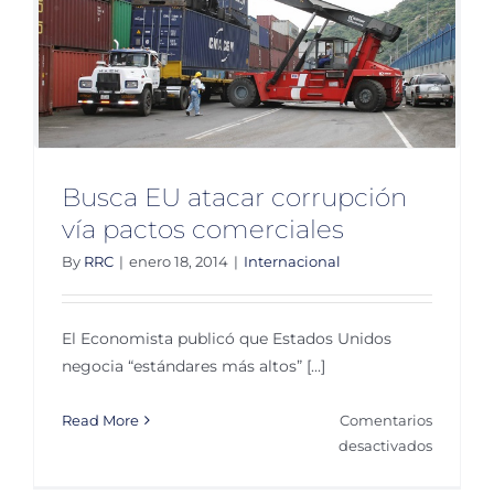
s
Busca EU atacar corrupción
vía pactos comerciales
By
RRC
|
enero 18, 2014
|
Internacional
El Economista publicó que Estados Unidos
negocia “estándares más altos” [...]
Read More
Comentarios
en
desactivados
Busca