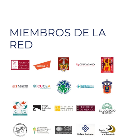
EU
atacar
corrupci
vía
MIEMBROS DE LA
pactos
comerci
RED