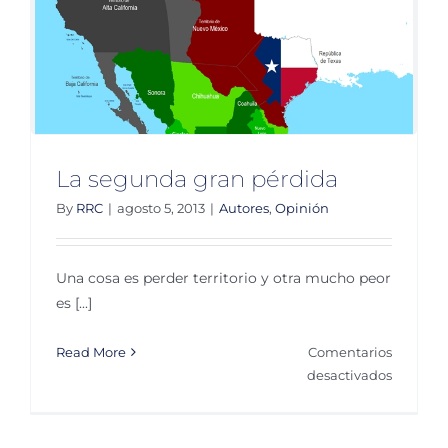
La segunda gran pérdida
By
RRC
|
agosto 5, 2013
|
Autores
,
Opinión
Una cosa es perder territorio y otra mucho peor
es [...]
Read More
Comentarios
en
desactivados
La
segund
gran