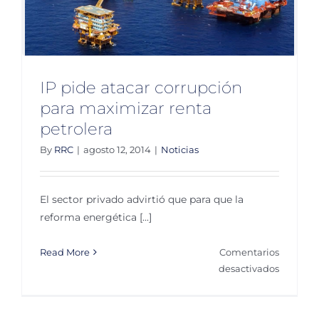
IP pide atacar corrupción
para maximizar renta
petrolera
By
RRC
|
agosto 12, 2014
|
Noticias
El sector privado advirtió que para que la
reforma energética [...]
Read More
Comentarios
en
desactivados
IP
pide
atacar