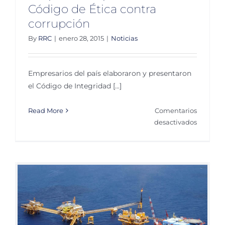
Código de Ética contra
corrupción
By
RRC
|
enero 28, 2015
|
Noticias
Empresarios del país elaboraron y presentaron
el Código de Integridad [...]
Read More
Comentarios
en
desactivados
Empresa
present
Código
de
Ética
contra
corrupci