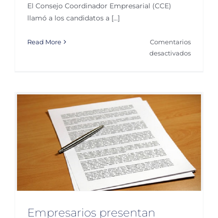
El Consejo Coordinador Empresarial (CCE)
llamó a los candidatos a [...]
Read More
Comentarios
en
desactivados
CCE
pide
a
candida
transpar
y
combati
a
corrupci
Empresarios presentan