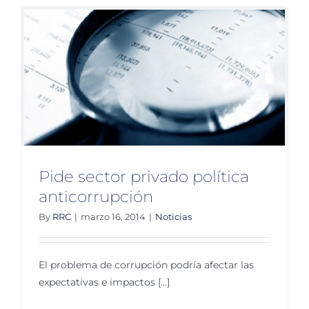
corrupci
para
maximiz
renta
petroler
Pide sector privado política
anticorrupción
By
RRC
|
marzo 16, 2014
|
Noticias
El problema de corrupción podría afectar las
expectativas e impactos [...]