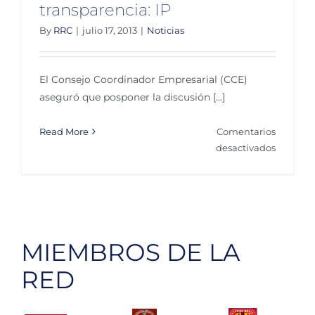
transparencia: IP
By
RRC
|
julio 17, 2013
|
Noticias
El Consejo Coordinador Empresarial (CCE)
aseguró que posponer la discusión [...]
Read More
Comentarios
en
desactivados
Riesgos
pospone
discusió
sobre
corrupci
MIEMBROS DE LA
y
transpar
RED
IP