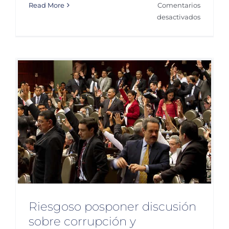
Read More
Comentarios
en
desactivados
Pide
sector
privado
política
anticorr
Riesgoso posponer discusión
sobre corrupción y