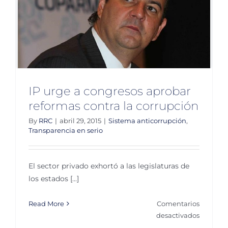
IP urge a congresos aprobar
reformas contra la corrupción
By
RRC
|
abril 29, 2015
|
Sistema anticorrupción
,
Transparencia en serio
El sector privado exhortó a las legislaturas de
los estados [...]
Read More
Comentarios
en
desactivados
IP