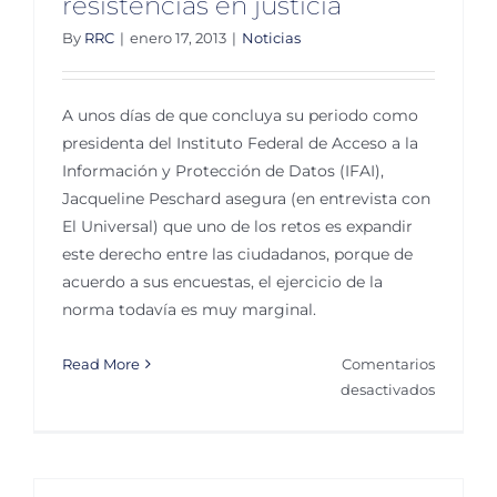
resistencias en justicia
By
RRC
|
enero 17, 2013
|
Noticias
A unos días de que concluya su periodo como
presidenta del Instituto Federal de Acceso a la
Información y Protección de Datos (IFAI),
Jacqueline Peschard asegura (en entrevista con
El Universal) que uno de los retos es expandir
este derecho entre las ciudadanos, porque de
acuerdo a sus encuestas, el ejercicio de la
norma todavía es muy marginal.
Read More
Comentarios
en
desactivados
El
IFAI
aún
enfrenta