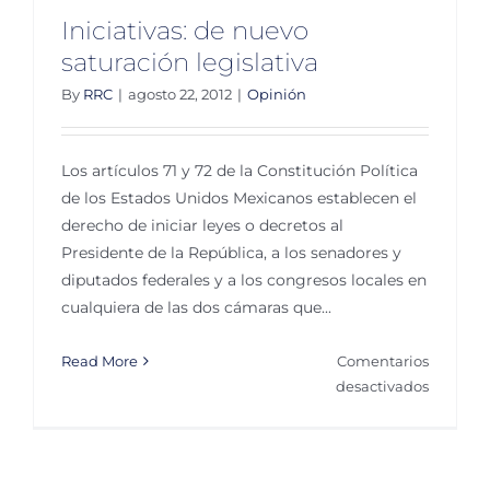
resistenc
Iniciativas: de nuevo
en
saturación legislativa
justicia
By
RRC
|
agosto 22, 2012
|
Opinión
Los artículos 71 y 72 de la Constitución Política
de los Estados Unidos Mexicanos establecen el
derecho de iniciar leyes o decretos al
Presidente de la República, a los senadores y
diputados federales y a los congresos locales en
cualquiera de las dos cámaras que...
Read More
Comentarios
en
desactivados
Iniciativ
de
nuevo
saturaci