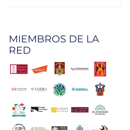
Imparte
el
IMIPE
conferen
“El
MIEMBROS DE LA
Derecho
de
RED
Acceso
a
la
Informac