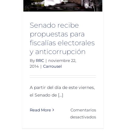
n
Senado recibe
propuestas para
fiscalías electorales
y anticorrupción
By
RRC
|
noviembre 22,
2014
|
Carrousel
A partir del día de este viernes,
el Senado de [...]
Read More
Comentarios
en
desactivados
Senado
recibe