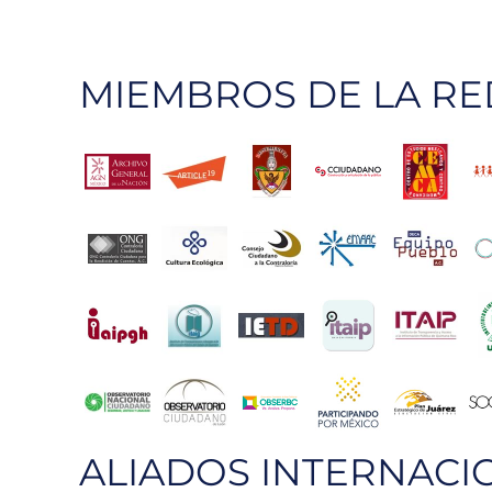
propuestas
para
fiscalías
MIEMBROS DE LA RE
electorales
y
anticorrupción
ALIADOS INTERNACI