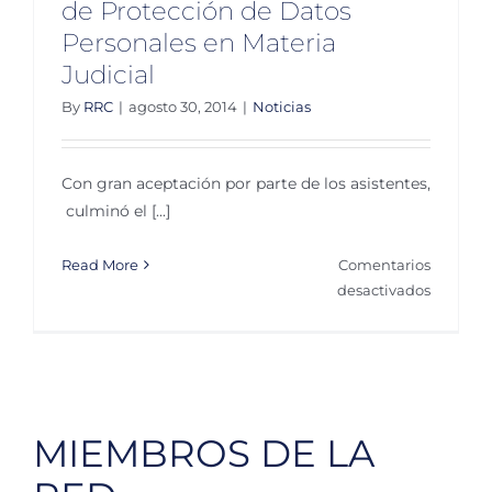
de Protección de Datos
Personales en Materia
Judicial
By
RRC
|
agosto 30, 2014
|
Noticias
Con gran aceptación por parte de los asistentes,
culminó el [...]
Read More
Comentarios
en
desactivados
Culmina
Foro
Internac
de
Protecci
MIEMBROS DE LA
de
Datos
Personal