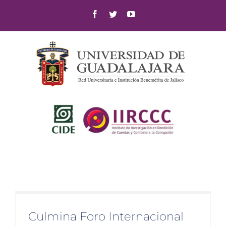
Skip
Facebook
Twitter
YouTube
to
content
Culmina Foro Internacional