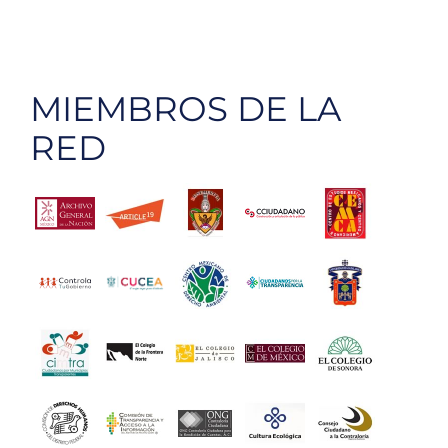
de
los
Datos
Personal
MIEMBROS DE LA
RED