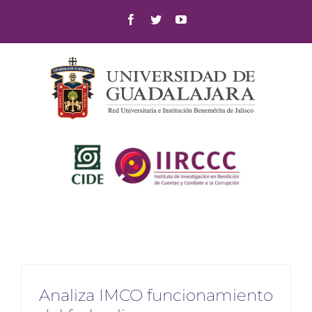
Skip
Facebook
Twitter
YouTube
to
content
Analiza IMCO funcionamiento