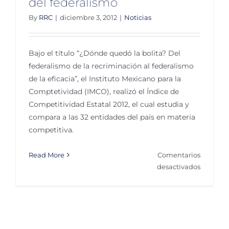
del federalismo
By
RRC
|
diciembre 3, 2012
|
Noticias
Bajo el título “¿Dónde quedó la bolita? Del
federalismo de la recriminación al federalismo
de la eficacia”, el Instituto Mexicano para la
Comptetividad (IMCO), realizó el Índice de
Competitividad Estatal 2012, el cual estudia y
compara a las 32 entidades del país en materia
competitiva.
Read More
Comentarios
en
desactivados
Analiza
IMCO
funcion
del
federali