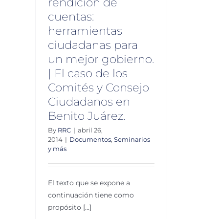
rendición de
s y más
cuentas:
herramientas
ciudadanas para
un mejor gobierno.
| El caso de los
Comités y Consejo
Ciudadanos en
Benito Juárez.
By
RRC
|
abril 26,
2014
|
Documentos
,
Seminarios
y más
El texto que se expone a
continuación tiene como
propósito [...]