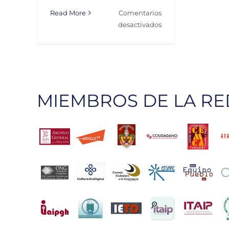
Read More
Comentarios
en
desactivados
Acceso
a
la
información
y
MIEMBROS DE LA RE
rendición
de
cuentas:
herramientas
ciudadanas
para
un
mejor
gobierno.
|
El
caso