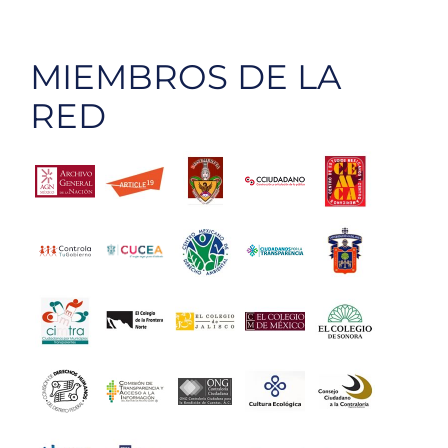
de
Presupu
MIEMBROS DE LA
Abierto
2012
RED