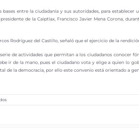
s bases entre la ciudadanía y sus autoridades, para establecer 
 presidente de la Caiptlax, Francisco Javier Mena Corona, durant
arcos Rodríguez del Castillo, señaló que el ejercicio de la rendi
 serie de actividades que permitan a los ciudadanos conocer fór
 ir de la mano, pues el ciudadano vota y elige a quien lo gobie
al de la democracia, por ello este convenio está orientado a gen
en
dos
Van
INE
y
Caiptlax
por