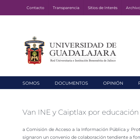
Skip
Contacto
Transparencia
Sitios de Interés
Archiv
to
content
SOMOS
DOCUMENTOS
OPINIÓN
Van INE y Caiptlax por educación
a Comisión de Acceso a la Información Pública y Prote
signaron un convenio de colaboración tendiente a fo