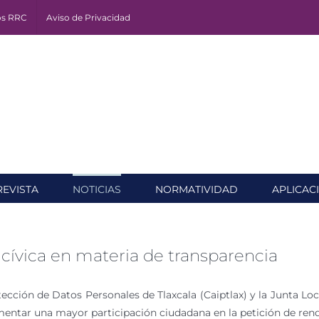
os RRC
Aviso de Privacidad
REVISTA
NOTICIAS
NORMATIVIDAD
APLICAC
 cívica en materia de transparencia
cción de Datos Personales de Tlaxcala (Caiptlax) y la Junta Local
mentar una mayor participación ciudadana en la petición de ren