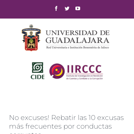
Skip
Facebook
Twitter
YouTube
to
content
No excuses! Rebatir las 10 excusas
más frecuentes por conductas