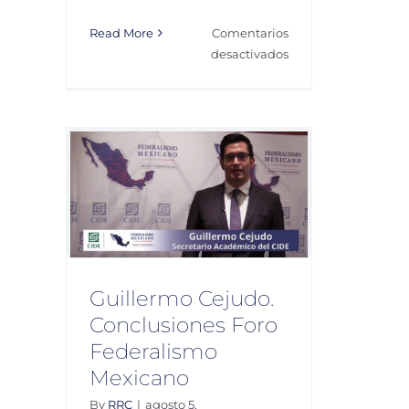
Read More
Comentarios
en
desactivados
Ramón
Aguilera
Murguía.
La
Ley
do.
General
oro
de
icano
Archivos,
ción de
y
Videos
la
Transparencia
Guillermo Cejudo.
Conclusiones Foro
Federalismo
Mexicano
By
RRC
|
agosto 5,