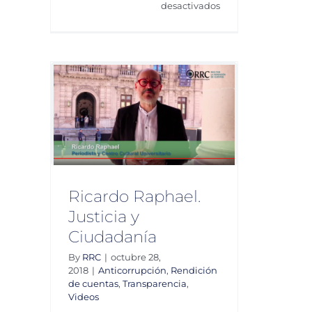
en
desactivados
Rafael
Cabrera.
Investigación
periodística
de
la
usticia
corrupción
ión de
Videos
Ricardo Raphael.
Justicia y
Ciudadanía
By
RRC
|
octubre 28,
2018
|
Anticorrupción
,
Rendición
de cuentas
,
Transparencia
,
Videos