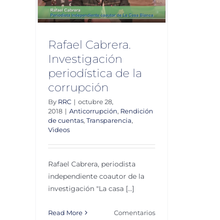
ión de
Videos
Rafael Cabrera.
Investigación
periodística de la
corrupción
By
RRC
|
octubre 28,
2018
|
Anticorrupción
,
Rendición
de cuentas
,
Transparencia
,
Videos
Rafael Cabrera, periodista
independiente coautor de la
investigación "La casa [...]
Read More
Comentarios