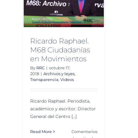
en
reservas
arencia
Ricardo Raphael.
M68 Ciudadanías
en Movimientos
By
RRC
|
octubre 17,
2018
|
Archivos y leyes
,
Transparencia
,
Videos
Ricardo Raphael. Periodista,
académico y escritor. Director
General del Centro [...]
Read More
Comentarios