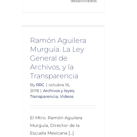
en
desactivados
Ricardo
Raphael.
rguía.
M68
 de
Ciudadanías
a
en
a
Ramón Aguilera
Movimientos
arencia
Murguía. La Ley
General de
Archivos, y la
Transparencia
By
RRC
|
octubre 16,
2018
|
Archivos y leyes
,
Transparencia
,
Videos
El Mtro. Ramón Aguilera
Murguía, Director de la
Escuela Mexicana [...]