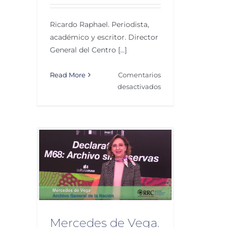
Ricardo Raphael. Periodista,
académico y escritor. Director
General del Centro [...]
Read More
Comentarios
en
desactivados
Ricardo
Raphael.
Justicia
y
Ciudadanía
. M68
rvas
arencia
Mercedes de Vega.