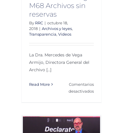
M68 Archivos sin
reservas
By
RRC
|
octubre 18,
2018
|
Archivos y leyes
,
Transparencia
,
Videos
La Dra. Mercedes de Vega
Armijo, Directora General del
Archivo [...]
Read More
Comentarios
en
desactivados
Mercedes
de
Vega.
M68
Archivos
. M68
sin