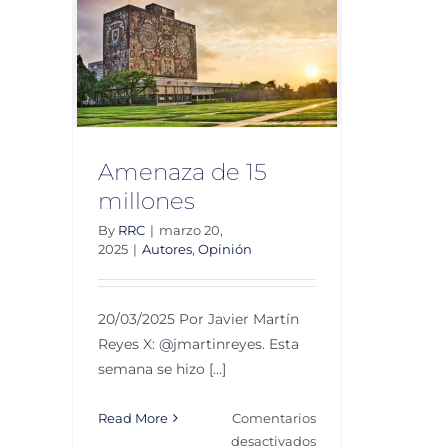
(3)
llones
n
Amenaza de 15
millones
By
RRC
|
marzo 20,
2025
|
Autores
,
Opinión
20/03/2025 Por Javier Martín
Reyes X: @jmartinreyes. Esta
semana se hizo [...]
Read More
Comentarios
en
desactivados