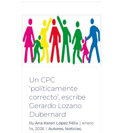
crisis
mexicana
en
el
combate
mente
a
Gerardo
la
ard
corrupción
inión
Un CPC
‘políticamente
correcto’, escribe
Gerardo Lozano
Dubernard
By
Ana Karen López Félix
|
enero
14, 2026
|
Autores
,
Noticias
,