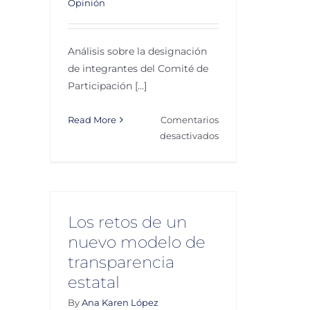
Opinión
Análisis sobre la designación
de integrantes del Comité de
Participación [...]
Read More
Comentarios
en
desactivados
Un
CPC
‘políticamente
correcto’,
escribe
Los retos de un
Gerardo
nuevo modelo de
Lozano
transparencia
Dubernard
estatal
By
Ana Karen López