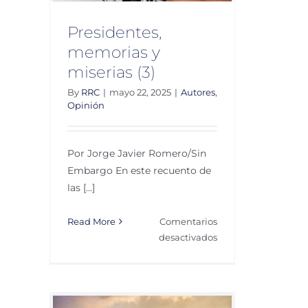
Presidentes,
memorias y
miserias (3)
By
RRC
|
mayo 22, 2025
|
Autores
,
Opinión
Por Jorge Javier Romero/Sin
Embargo En este recuento de
las [...]
Read More
Comentarios
en
desactivados
Presidentes,
memorias
y
miserias