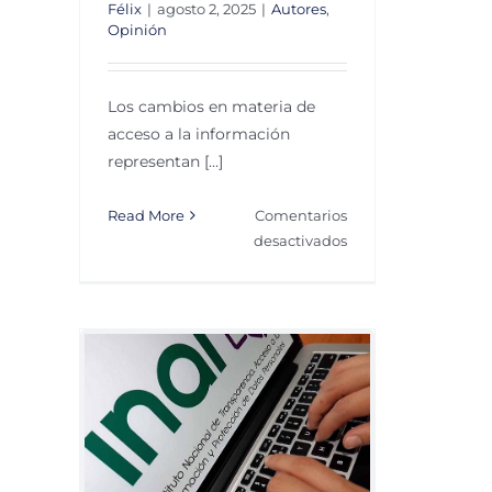
Félix
|
agosto 2, 2025
|
Autores
,
Opinión
Los cambios en materia de
acceso a la información
representan [...]
Read More
Comentarios
en
desactivados
Los
retos
de
un
nuevo
modelo
rias y
de
transparencia
n
estatal