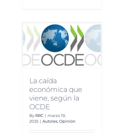
Amenaza
de
15
millones
ca que
 OCDE
n
La caída
económica que
viene, según la
OCDE
By
RRC
|
marzo 19,
2025
|
Autores
,
Opinión