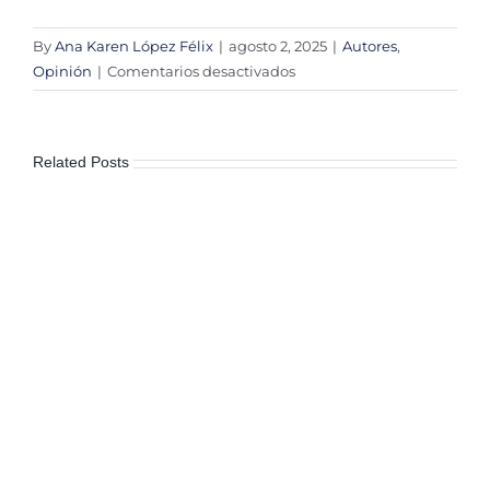
By
Ana Karen López Félix
|
agosto 2, 2025
|
Autores
,
en
Opinión
|
Comentarios desactivados
Los
retos
de
Related Posts
un
nuevo
modelo
de
transparencia
estatal