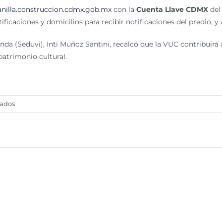
anilla.construccion.cdmx.gob.mx
con la
Cuenta Llave CDMX
del
tificaciones y domicilios para recibir notificaciones del predio, 
enda (Seduvi), Inti Muñoz Santini, recalcó que la VUC contribuirá
patrimonio cultural.
en
vados
CDMX
digitalizó
14
trámites
de
construcción
para
combatir
corrupción
inmobiliaria