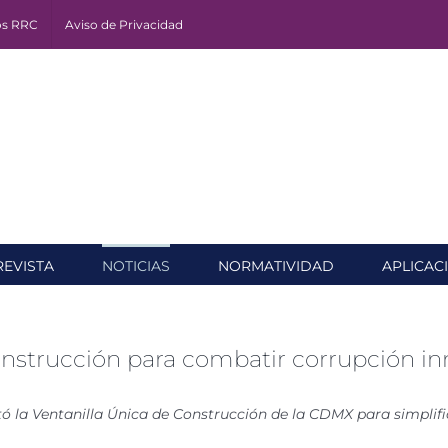
os RRC
Aviso de Privacidad
REVISTA
NOTICIAS
NORMATIVIDAD
APLICAC
onstrucción para combatir corrupción in
tó la Ventanilla Única de Construcción de la CDMX para simplifi