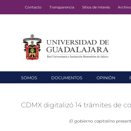
Skip
Contacto
Transparencia
Sitios de Interés
Archiv
to
content
SOMOS
DOCUMENTOS
OPINIÓN
CDMX digitalizó 14 trámites de c
El gobierno capitalino presen