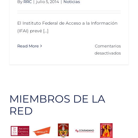
By
RRC
|
julio 5, 2014
|
Noticias
El Instituto Federal de Acceso a la Información
(IFAI) prevé [...]
Read More
Comentarios
en
desactivados
Prevé
IFAI
apertura
sindical
MIEMBROS DE LA
RED