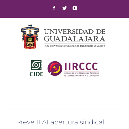
Skip
Facebook
Twitter
YouTube
to
content
Prevé IFAI apertura sindical