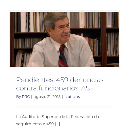
usaron
3
000
mdp
discreci
ASF
Pendientes, 459 denuncias
contra funcionarios: ASF
By
RRC
|
agosto 21, 2015
|
Noticias
La Auditoría Superior de la Federación da
seguimiento a 459 [...]