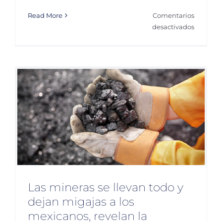
Read More
Comentarios
en
desactivados
Pendient
459
denunci
contra
funciona
ASF
Las mineras se llevan todo y
dejan migajas a los
mexicanos, revelan la