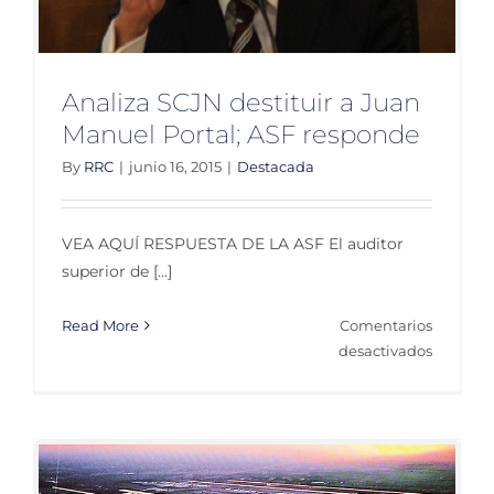
mexican
revelan
la
Auditorí
Analiza SCJN destituir a Juan
y
Manuel Portal; ASF responde
Fundar
By
RRC
|
junio 16, 2015
|
Destacada
VEA AQUÍ RESPUESTA DE LA ASF El auditor
superior de [...]
Read More
Comentarios
en
desactivados
Analiza
SCJN
destituir
a
Juan