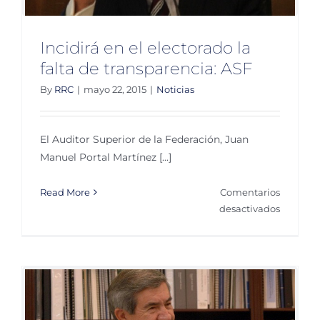
Incidirá en el electorado la
falta de transparencia: ASF
By
RRC
|
mayo 22, 2015
|
Noticias
El Auditor Superior de la Federación, Juan
Manuel Portal Martínez [...]
Read More
Comentarios
en
desactivados
Incidirá
en
el
electora
la
falta