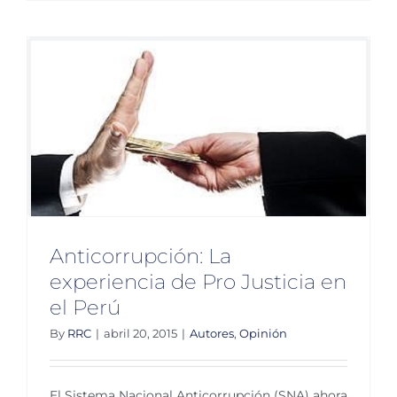
aplicará
ley
anticorr
a
Grupo
México
Anticorrupción: La
experiencia de Pro Justicia en
el Perú
By
RRC
|
abril 20, 2015
|
Autores
,
Opinión
El Sistema Nacional Anticorrupción (SNA) ahora