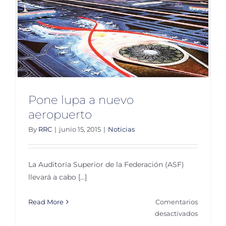
Manuel
Portal;
ASF
respond
Pone lupa a nuevo
aeropuerto
By
RRC
|
junio 15, 2015
|
Noticias
La Auditoría Superior de la Federación (ASF)
llevará a cabo [...]
Read More
Comentarios
en
desactivados
Pone