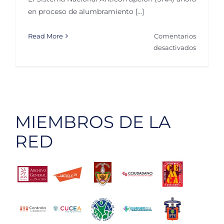
en proceso de alumbramiento [...]
Read More
Comentarios
en
desactivados
Anticorr
La
experien
de
Pro
MIEMBROS DE LA
Justicia
en
RED
el
Perú