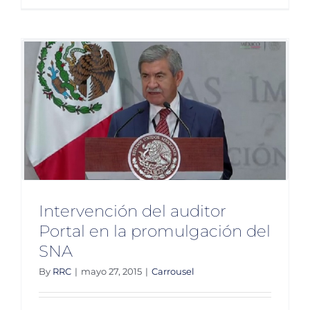
lupa
a
nuevo
aeropue
Intervención del auditor
Portal en la promulgación del
SNA
By
RRC
|
mayo 27, 2015
|
Carrousel