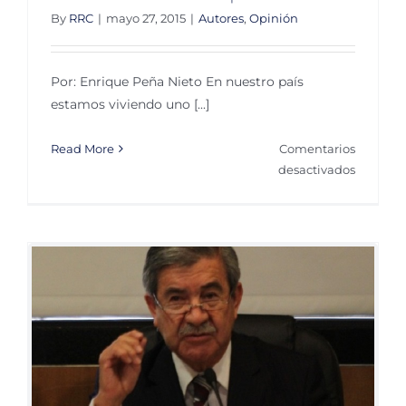
By
RRC
|
mayo 27, 2015
|
Autores
,
Opinión
Por: Enrique Peña Nieto En nuestro país
estamos viviendo uno [...]
Read More
Comentarios
en
desactivados
Combati
la
corrupci