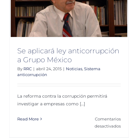
de
transpar
ASF
Se aplicará ley anticorrupción
a Grupo México
By
RRC
|
abril 24, 2015
|
Noticias
,
Sistema
anticorrupción
La reforma contra la corrupción permitirá
investigar a empresas como [...]
Read More
Comentarios
en
desactivados
Se