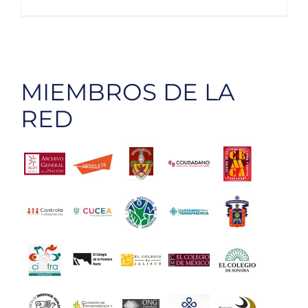
China
da
bienven
a
asistenc
MIEMBROS DE LA
australi
en
RED
lucha
contra
corrupci