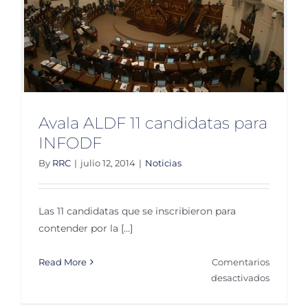
Avala ALDF 11 candidatas para
INFODF
By
RRC
|
julio 12, 2014
|
Noticias
Las 11 candidatas que se inscribieron para
contender por la [...]
Read More
Comentarios
en
desactivados
Avala