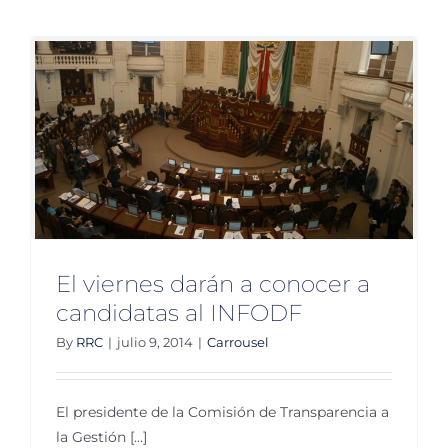
ALDF
11
candida
para
INFODF
El viernes darán a conocer a
candidatas al INFODF
By
RRC
|
julio 9, 2014
|
Carrousel
El presidente de la Comisión de Transparencia a
la Gestión [...]