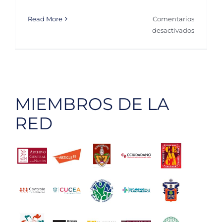
Read More
Comentarios
en
desactivados
El
viernes
darán
a
conocer
MIEMBROS DE LA
a
candida
RED
al
INFODF