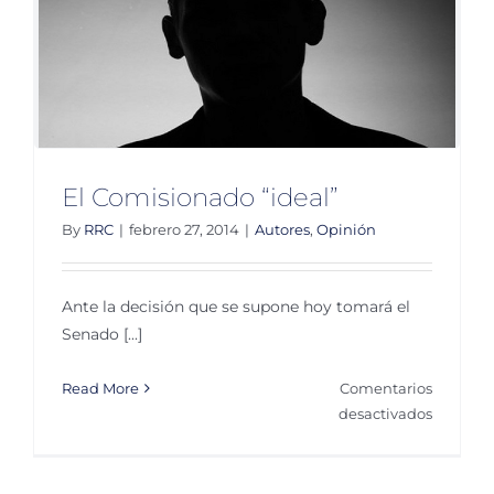
El Comisionado “ideal”
By
RRC
|
febrero 27, 2014
|
Autores
,
Opinión
Ante la decisión que se supone hoy tomará el
Senado [...]
Read More
Comentarios
en
desactivados
El
Comisio
“ideal”