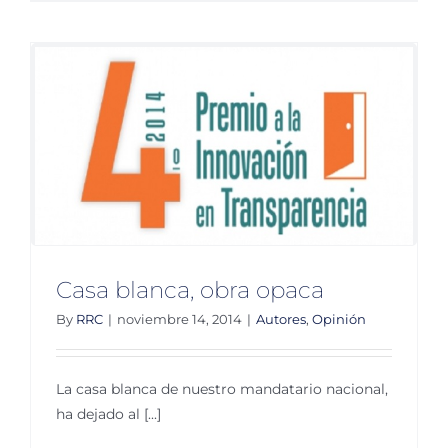
de
Egresos
y
la
corrupci
“de
etiqueta
Casa blanca, obra opaca
By
RRC
|
noviembre 14, 2014
|
Autores
,
Opinión
La casa blanca de nuestro mandatario nacional,
ha dejado al [...]