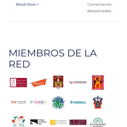
Read More
Comentarios
en
desactivados
Casa
blanca,
obra
opaca
MIEMBROS DE LA
RED