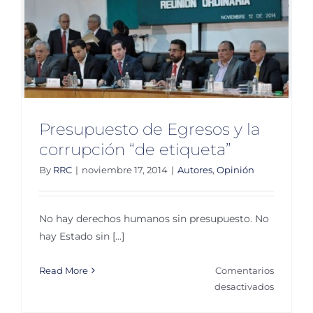
n
Presupuesto de Egresos y la
corrupción “de etiqueta”
By
RRC
|
noviembre 17, 2014
|
Autores
,
Opinión
No hay derechos humanos sin presupuesto. No
hay Estado sin [...]
Read More
Comentarios
en
desactivados
Presupu