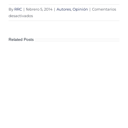
By
RRC
|
febrero 5, 2014
|
Autores
,
Opinión
|
Comentarios
en
desactivados
2014
año
clave
Related Posts
para
la
transparencia
en
México