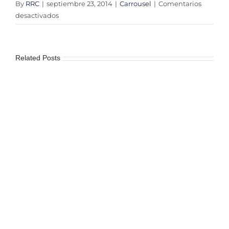
By
RRC
|
septiembre 23, 2014
|
Carrousel
|
Comentarios
en
desactivados
90%
de
los
Related Posts
ayuntamientos
incumplen
con
Ley
de
Transparencia:
IVAI