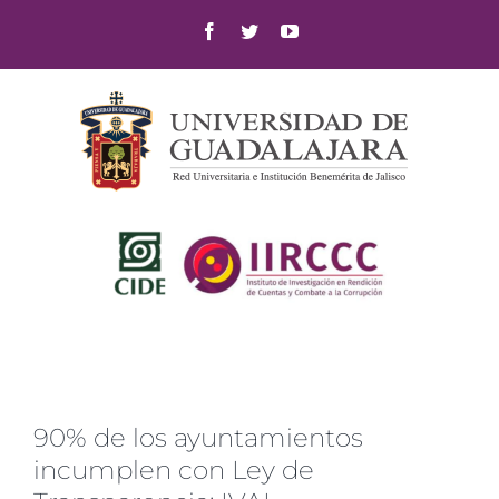
Skip
Facebook
Twitter
YouTube
to
content
90% de los ayuntamientos
incumplen con Ley de